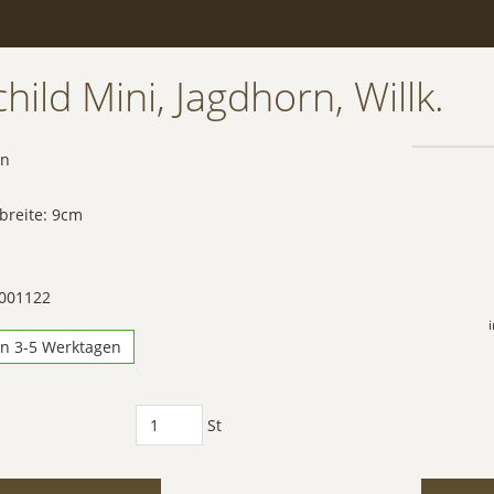
hild Mini, Jagdhorn, Willk.
an
breite: 9cm
 001122
in 3-5 Werktagen
St