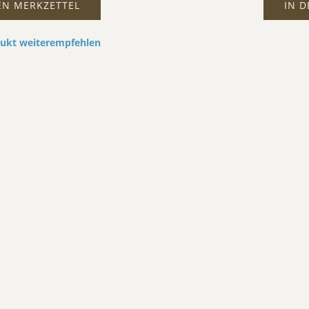
EN MERKZETTEL
IN 
dukt weiterempfehlen