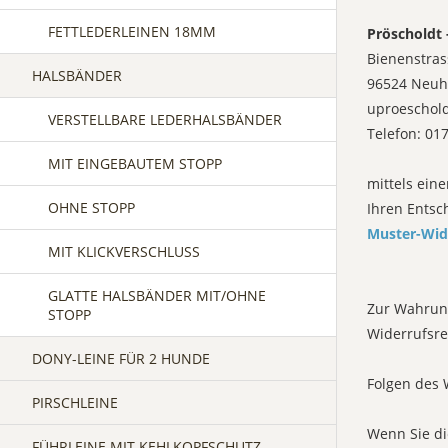
FETTLEDERLEINEN 18MM
Pröscholdt 
Bienenstras
HALSBÄNDER
96524 Neuha
uproeschol
VERSTELLBARE LEDERHALSBÄNDER
Telefon: 01
MIT EINGEBAUTEM STOPP
mittels eine
OHNE STOPP
Ihren Entsc
Muster-Wid
MIT KLICKVERSCHLUSS
GLATTE HALSBÄNDER MIT/OHNE
Zur Wahrung
STOPP
Widerrufsre
DONY-LEINE FÜR 2 HUNDE
Folgen des 
PIRSCHLEINE
Wenn Sie di
FÜHRLEINE MIT KEHLKOPFSCHUTZ