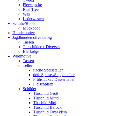
Tweed
Fleecejacke
Real Tree
Wax
Lederwesten
Schuhe/Boots
Muckboot
Hundemotive
Jagdhundemotive farbig
Tassen
Türschilder + Diverses
Bierkrüge
Wildmotive
Tassen
Teller
flache Speiseteller
tiefe Speise-/Suppenteller
Frühstücks-/ Dessertteller
Fleischplatte
Schilder
Türschild Groß
Türschild Mittel
Tüschild Mini
Türschild Barock
Türschild Oval klein