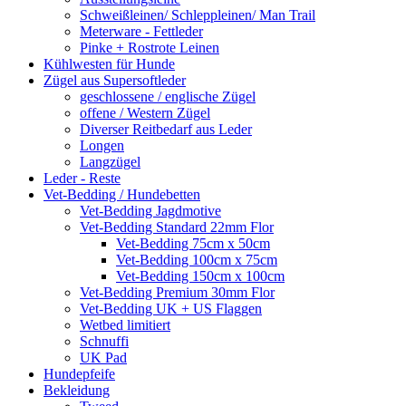
Schweißleinen/ Schleppleinen/ Man Trail
Meterware - Fettleder
Pinke + Rostrote Leinen
Kühlwesten für Hunde
Zügel aus Supersoftleder
geschlossene / englische Zügel
offene / Western Zügel
Diverser Reitbedarf aus Leder
Longen
Langzügel
Leder - Reste
Vet-Bedding / Hundebetten
Vet-Bedding Jagdmotive
Vet-Bedding Standard 22mm Flor
Vet-Bedding 75cm x 50cm
Vet-Bedding 100cm x 75cm
Vet-Bedding 150cm x 100cm
Vet-Bedding Premium 30mm Flor
Vet-Bedding UK + US Flaggen
Wetbed limitiert
Schnuffi
UK Pad
Hundepfeife
Bekleidung