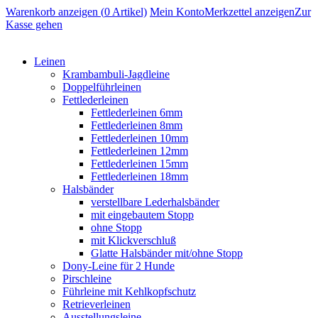
Warenkorb anzeigen (
0
Artikel)
Mein Konto
Merkzettel anzeigen
Zur
Kasse gehen
Leinen
Krambambuli-Jagdleine
Doppelführleinen
Fettlederleinen
Fettlederleinen 6mm
Fettlederleinen 8mm
Fettlederleinen 10mm
Fettlederleinen 12mm
Fettlederleinen 15mm
Fettlederleinen 18mm
Halsbänder
verstellbare Lederhalsbänder
mit eingebautem Stopp
ohne Stopp
mit Klickverschluß
Glatte Halsbänder mit/ohne Stopp
Dony-Leine für 2 Hunde
Pirschleine
Führleine mit Kehlkopfschutz
Retrieverleinen
Ausstellungsleine