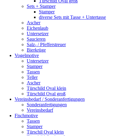
Türschild Oval groß
Sets + Stamper
Stamper
diverse Sets mit Tasse + Untertasse
Ascher
Eichenlaub
Untersetzer
Saucieren
Salz- / Pfefferstreuer
Bierkrüge
Vogelmotive
Untersetzer
Stamper
Tassen
Teller
Ascher
Türschild Oval klein
Türschild Oval groß
Vereinsbedarf / Sonderanfertigungen
Sonderanfertigungen
Vereinsbedarf
Fischmotive
Tassen
Stamper
Türschil Oval klein