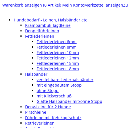
Warenkorb anzeigen (
0
Artikel)
Mein Konto
Merkzettel anzeigen
Zu
Hundebedarf - Leinen, Halsbänder etc
Krambambuli-Jagdleine
Doppelführleinen
Fettlederleinen
Fettlederleinen 6mm
Fettlederleinen 8mm
Fettlederleinen 10mm
Fettlederleinen 12mm
Fettlederleinen 15mm
Fettlederleinen 18mm
Halsbänder
verstellbare Lederhalsbänder
mit eingebautem Stopp
ohne Stopp
mit Klickverschluß
Glatte Halsbänder mit/ohne Stopp
Dony-Leine für 2 Hunde
Pirschleine
Führleine mit Kehlkopfschutz
Retrieverleinen