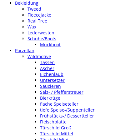
Bekleidung
Tweed
Fleecejacke
Real Tree
Wax
Lederwesten
Schuhe/Boots
Muckboot
Porzellan
Wildmotive
Tassen
Ascher
Eichenlaub
Untersetzer
Saucieren
Salz- / Pfefferstreuer
Bierkrüge
flache Speiseteller
tiefe Speise-/Suppenteller
Frühstücks-/ Dessertteller
Fleischplatte
Türschild Groß
Türschild Mittel
Tüschild Mini