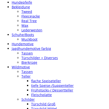
Hundepfeife
Bekleidung
Tweed
Fleecejacke
Real Tree
Wax
Lederwesten
Schuhe/Boots
Muckboot
Hundemotive
Jagdhundemotive farbig
Tassen
Türschilder + Diverses
Bierkrüge
Wildmotive
Tassen
Teller
flache Speiseteller
tiefe Speise-/Suppenteller
Frühstücks-/ Dessertteller
Fleischplatte
Schilder
Türschild Groß
Türschild Mittel