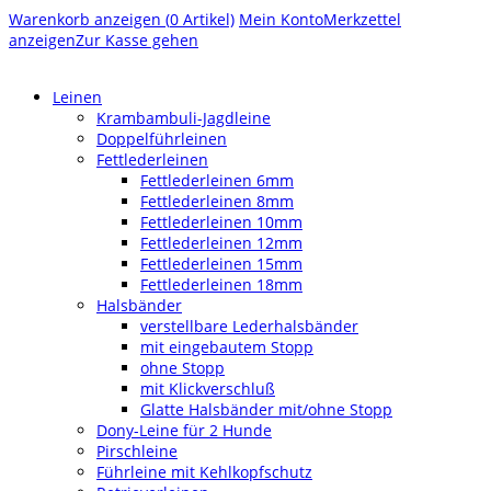
Warenkorb anzeigen (
0
Artikel)
Mein Konto
Merkzettel
anzeigen
Zur Kasse gehen
Leinen
Krambambuli-Jagdleine
Doppelführleinen
Fettlederleinen
Fettlederleinen 6mm
Fettlederleinen 8mm
Fettlederleinen 10mm
Fettlederleinen 12mm
Fettlederleinen 15mm
Fettlederleinen 18mm
Halsbänder
verstellbare Lederhalsbänder
mit eingebautem Stopp
ohne Stopp
mit Klickverschluß
Glatte Halsbänder mit/ohne Stopp
Dony-Leine für 2 Hunde
Pirschleine
Führleine mit Kehlkopfschutz