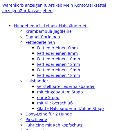
Warenkorb anzeigen (
0
Artikel)
Mein Konto
Merkzettel
anzeigen
Zur Kasse gehen
Hundebedarf - Leinen, Halsbänder etc
Krambambuli-Jagdleine
Doppelführleinen
Fettlederleinen
Fettlederleinen 6mm
Fettlederleinen 8mm
Fettlederleinen 10mm
Fettlederleinen 12mm
Fettlederleinen 15mm
Fettlederleinen 18mm
Halsbänder
verstellbare Lederhalsbänder
mit eingebautem Stopp
ohne Stopp
mit Klickverschluß
Glatte Halsbänder mit/ohne Stopp
Dony-Leine für 2 Hunde
Pirschleine
Führleine mit Kehlkopfschutz