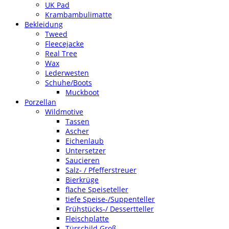
UK Pad
Krambambulimatte
Bekleidung
Tweed
Fleecejacke
Real Tree
Wax
Lederwesten
Schuhe/Boots
Muckboot
Porzellan
Wildmotive
Tassen
Ascher
Eichenlaub
Untersetzer
Saucieren
Salz- / Pfefferstreuer
Bierkrüge
flache Speiseteller
tiefe Speise-/Suppenteller
Frühstücks-/ Dessertteller
Fleischplatte
Türschild Groß