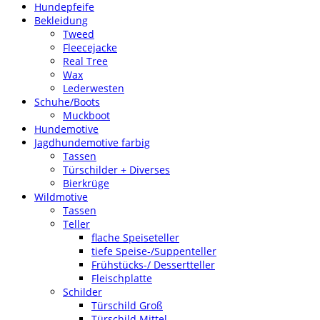
Hundepfeife
Bekleidung
Tweed
Fleecejacke
Real Tree
Wax
Lederwesten
Schuhe/Boots
Muckboot
Hundemotive
Jagdhundemotive farbig
Tassen
Türschilder + Diverses
Bierkrüge
Wildmotive
Tassen
Teller
flache Speiseteller
tiefe Speise-/Suppenteller
Frühstücks-/ Dessertteller
Fleischplatte
Schilder
Türschild Groß
Türschild Mittel