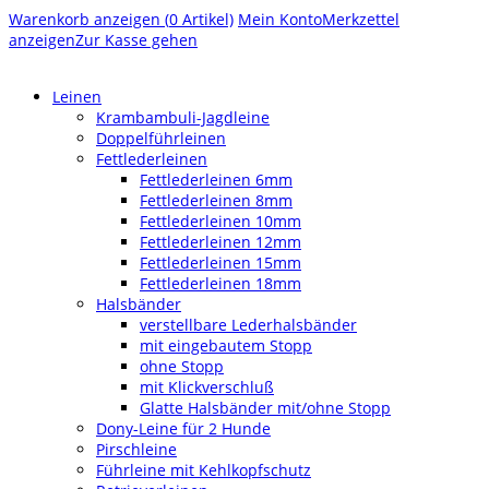
Warenkorb anzeigen (
0
Artikel)
Mein Konto
Merkzettel
anzeigen
Zur Kasse gehen
Leinen
Krambambuli-Jagdleine
Doppelführleinen
Fettlederleinen
Fettlederleinen 6mm
Fettlederleinen 8mm
Fettlederleinen 10mm
Fettlederleinen 12mm
Fettlederleinen 15mm
Fettlederleinen 18mm
Halsbänder
verstellbare Lederhalsbänder
mit eingebautem Stopp
ohne Stopp
mit Klickverschluß
Glatte Halsbänder mit/ohne Stopp
Dony-Leine für 2 Hunde
Pirschleine
Führleine mit Kehlkopfschutz