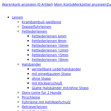
Warenkorb anzeigen (
0
Artikel)
Mein Konto
Merkzettel anzeigen
Zu
Leinen
Krambambuli-Jagdleine
Doppelführleinen
Fettlederleinen
Fettlederleinen 6mm
Fettlederleinen 8mm
Fettlederleinen 10mm
Fettlederleinen 12mm
Fettlederleinen 15mm
Fettlederleinen 18mm
Halsbänder
verstellbare Lederhalsbänder
mit eingebautem Stopp
ohne Stopp
mit Klickverschluß
Glatte Halsbänder mit/ohne Stopp
Dony-Leine für 2 Hunde
Pirschleine
Führleine mit Kehlkopfschutz
Retrieverleinen